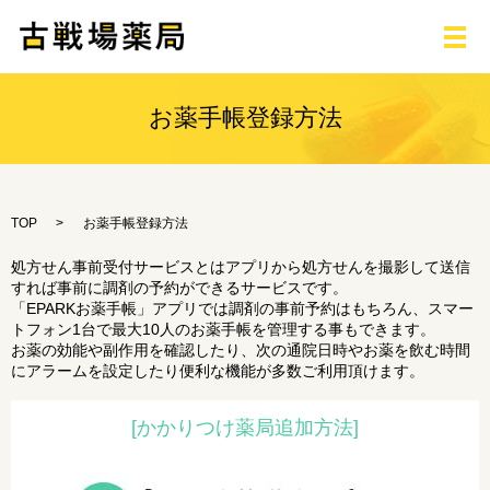
メ
お薬手帳登録方法
TOP
お薬手帳登録方法
処方せん事前受付サービスとはアプリから処方せんを撮影して送信
すれば事前に調剤の予約ができるサービスです。
「EPARKお薬手帳」アプリでは調剤の事前予約はもちろん、スマー
トフォン1台で最大10人のお薬手帳を管理する事もできます。
お薬の効能や副作用を確認したり、次の通院日時やお薬を飲む時間
にアラームを設定したり便利な機能が多数ご利用頂けます。
[かかりつけ薬局追加方法]