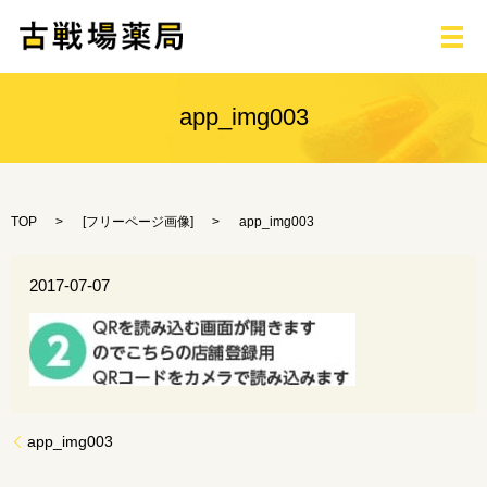
メ
app_img003
TOP
[
フリーページ画像
]
app_img003
2017-07-07
app_img003