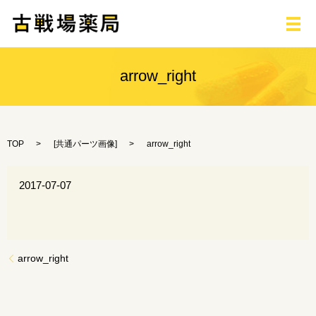
メ
arrow_right
TOP
[
共通パーツ画像
]
arrow_right
2017-07-07
arrow_right