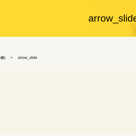
arrow_slid
画像
]
arrow_slide